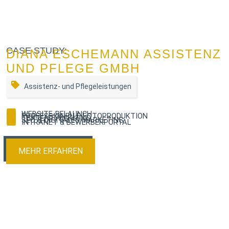
CASE STUDY:
DIANA ESCHEMANN ASSISTENZ
UND PFLEGE GMBH
Assistenz- und Pflegeleistungen
WEBSITE-RELAUNCH
PROFESSIONELLE FOTOPRODUKTION
TEXTENTWICKLUNG
SEO & DIGITALES MARKETING
INTRANET & BEWERBERPORTAL
MEHR ERFAHREN